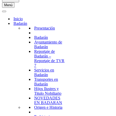
Menú
Menú
de
Menú
navegación
de
Inicio
navegación
Badarán
Presentación
Badarán
Ayuntamiento de
Badarán
Reportaje de
Badarán –
Reportaje de TVR
7
Servicios en
Badarán
Transportes en
Badarán
Hijos Ilustres y
Titulo Nobiliario
NOVEDADES
EN BADARAN
Origen e Historia