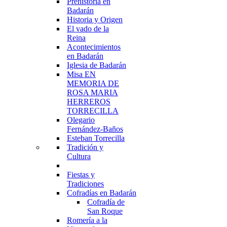
Prehistoria en
Badarán
Historia y Origen
El vado de la
Reina
Acontecimientos
en Badarán
Iglesia de Badarán
Misa EN
MEMORIA DE
ROSA MARIA
HERREROS
TORRECILLA
Olegario
Fernández-Baños
Esteban Torrecilla
Tradición y
Cultura
Fiestas y
Tradiciones
Cofradías en Badarán
Cofradía de
San Roque
Romería a la