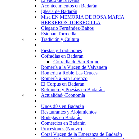
El vado de la Reina
Acontecimientos en Badarán
Iglesia de Badarán
Misa EN MEMORIA DE ROSA MARIA
HERREROS TORRECILLA
Olegario Fernández-Baños
Esteban Torrecilla
Tradición y Cultura
Fiestas y Tradiciones
Cofradías en Badarán
Cofradía de San Roque
Romería a la Virgen de Valvanera
Romería a Roble Las Cruces
Romería a San Lorenzo
El Corpus en Badarán
Refranero y Poesías en Badarán.
Actualidad~Economía
Unos días en Badarán
Restaurantes y Alojamientos
Bodegas en Badarán
Comercios en Badarán
Procesiones (Nuevo)
Coral Virgen de la Esperanza de Badarán