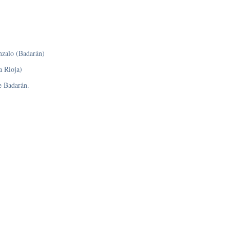
nzalo (Badarán)
a Rioja)
e Badarán.