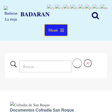
BADARAN
Saltar
al
contenido
Menú
Documentos Cofradía San Roque