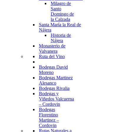
Milagro de
Santo
Domingo de
la Calzada
Santa María la Real de
Nájera
Historia de
Nájera
Monasterio de
Valvanera
Ruta del Vino
Bodegas David
Moreno
Bodegas Martinez
Alesanco
Bodegas Rivalia
Bodegas y
Viñedos Valcuerna
– Cordovin
Bodegas
Florentino
Martinez –
Cordovin
Rutas Naturales a