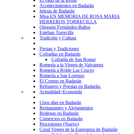
El vado de la Reina
Acontecimientos en Badarán
Iglesia de Badarán
Misa EN MEMORIA DE ROSA MARIA
HERREROS TORRECILLA
Olegario Fernández-Baños
Esteban Torrecilla
Tradición y Cultura
Fiestas y Tradiciones
Cofradías en Badarán
Cofradía de San Roque
Romería a la Virgen de Valvanera
Romería a Roble Las Cruces
Romería a San Lorenzo
El Corpus en Badarán
Refranero y Poesías en Badarán.
Actualidad~Economía
Unos días en Badarán
Restaurantes y Alojamientos
Bodegas en Badarán
Comercios en Badarán
Procesiones (Nuevo)
Coral Virgen de la Esperanza de Badarán