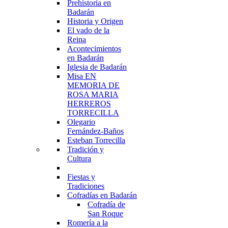
Prehistoria en
Badarán
Historia y Origen
El vado de la
Reina
Acontecimientos
en Badarán
Iglesia de Badarán
Misa EN
MEMORIA DE
ROSA MARIA
HERREROS
TORRECILLA
Olegario
Fernández-Baños
Esteban Torrecilla
Tradición y
Cultura
Fiestas y
Tradiciones
Cofradías en Badarán
Cofradía de
San Roque
Romería a la