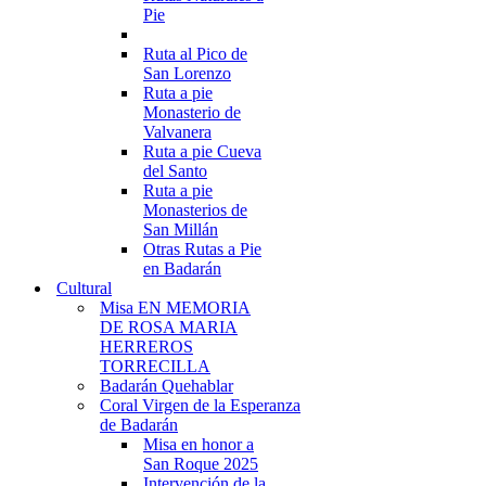
Pie
Ruta al Pico de
San Lorenzo
Ruta a pie
Monasterio de
Valvanera
Ruta a pie Cueva
del Santo
Ruta a pie
Monasterios de
San Millán
Otras Rutas a Pie
en Badarán
Cultural
Misa EN MEMORIA
DE ROSA MARIA
HERREROS
TORRECILLA
Badarán Quehablar
Coral Virgen de la Esperanza
de Badarán
Misa en honor a
San Roque 2025
Intervención de la