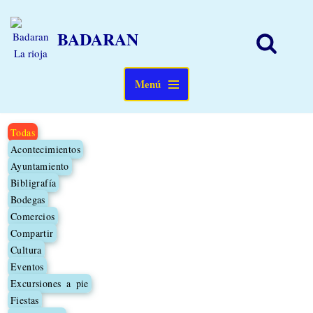
BADARAN
Saltar
al
contenido
Menú
Todas
Acontecimientos
Ayuntamiento
Bibligrafía
Bodegas
Comercios
Compartir
Cultura
Eventos
Excursiones a pie
Fiestas