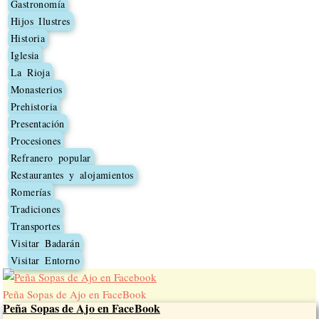
Gastronomía
Hijos Ilustres
Historia
Iglesia
La Rioja
Monasterios
Prehistoria
Presentación
Procesiones
Refranero popular
Restaurantes y alojamientos
Romerías
Tradiciones
Transportes
Visitar Badarán
Visitar Entorno
Peña Sopas de Ajo en FaceBook
Peña Sopas de Ajo en FaceBook